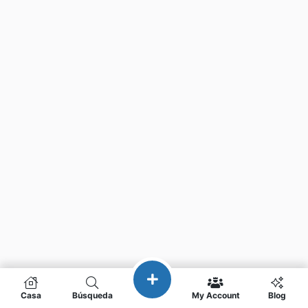
Casa
Búsqueda
My Account
Blog